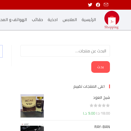
الرئيسية
الملابس
احذية
حقائب
الهواتف و المح
بحث
اعلى المنتجات تقييم
شيخ العود
ت
18.00
د.ا
9.00
د.ا
م
ا
RAY-BAN
ل