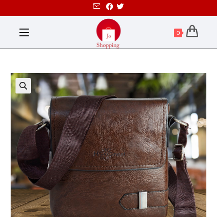
0
تخفيض!