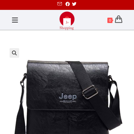
0
تخفيض!