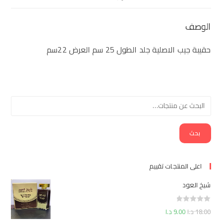
الوصف
حقيبة جيب الاصلية جلد الطول 25 سم العرض 22سم
بحث
اعلى المنتجات تقييم
شيخ العود
ت
18.00
د.ا
9.00
د.ا
م