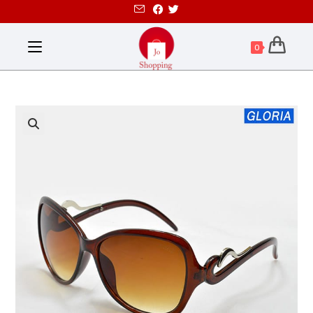
0
تخفيض!