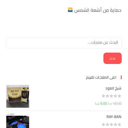
حماية من أشعة الشمس
بحث
اعلى المنتجات تقييم
شيخ العود
ت
18.00
د.ا
9.00
د.ا
م
ا
RAY-BAN
ل
ت