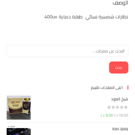
الوصف
نظارات شمسية نسائي طبقة حماية 400uv
بحث
اعلى المنتجات تقييم
شيخ العود
ت
18.00
د.ا
9.00
د.ا
م
ا
RAY-BAN
ل