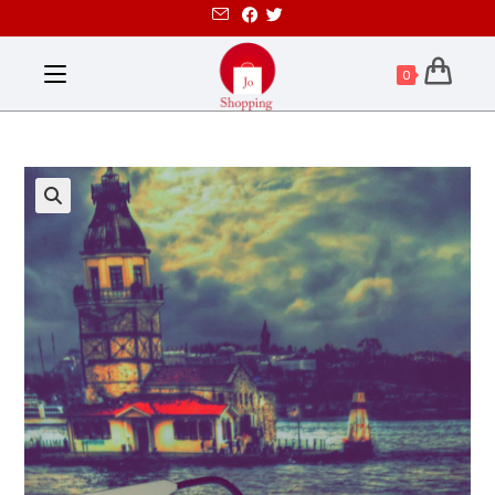
0
تخفيض!