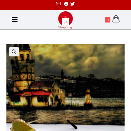
0
تخفيض!