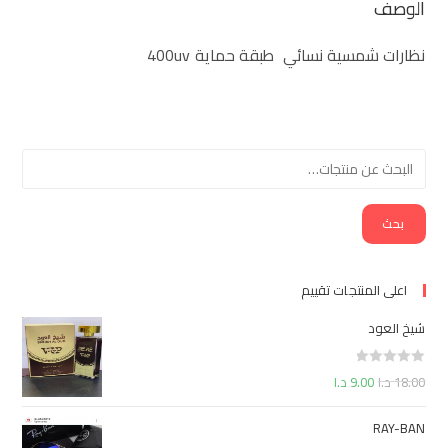
الوصف
نظارات شمسية نسائي طبقة حماية 400uv
بحث
اعلى المنتجات تقييم
شيخ العود
ت
18.00
د.ا
9.00
د.ا
م
ا
RAY-BAN
ل